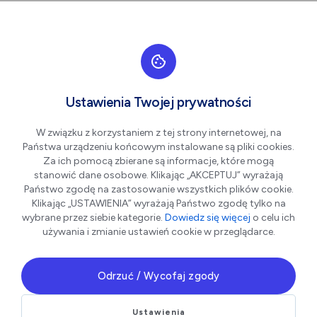
Przejdź do nawigacji strony
Przejdź do treści
Przejdź do stopki
większa czcionka
normalna czcionka
mniejsza czc
+A
A
A-
Men
Aktualności
Ustawienia Twojej prywatności
Wpisz
W związku z korzystaniem z tej strony internetowej, na
szukaną
Państwa urządzeniu końcowym instalowane są pliki cookies.
frazę
w
Za ich pomocą zbierane są informacje, które mogą
polu
stanowić dane osobowe. Klikając „AKCEPTUJ” wyrażają
poniżej
Państwo zgodę na zastosowanie wszystkich plików cookie.
Klikając „USTAWIENIA” wyrażają Państwo zgodę tylko na
wybrane przez siebie kategorie.
Dowiedz się więcej
o celu ich
Pokaż filtry
używania i zmianie ustawień cookie w przeglądarce.
Odrzuć / Wycofaj zgody
Ustawienia