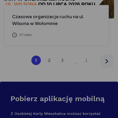
Czasowa organizacja ruchu na ul.
Wilsona w Wołominie
07 Lipiec
1
2
3
23
24
25
Następn
...
Pobierz aplikację mobilną
Z Osobistej Karty Mieszkańca możesz korzystać