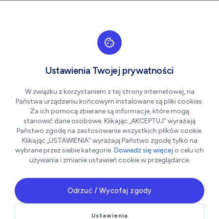
Przejdź do nawigacji strony
Przejdź do treści
Przejdź do stopki
większa czcionka
normalna czcionka
mniejsza czc
+A
A
A-
Men
Kontakt
Ustawienia Twojej prywatności
W związku z korzystaniem z tej strony internetowej, na
Państwa urządzeniu końcowym instalowane są pliki cookies.
Za ich pomocą zbierane są informacje, które mogą
Napisz do nas
stanowić dane osobowe. Klikając „AKCEPTUJ” wyrażają
Państwo zgodę na zastosowanie wszystkich plików cookie.
Klikając „USTAWIENIA” wyrażają Państwo zgodę tylko na
Twoje
Imię
wybrane przez siebie kategorie.
Dowiedz się więcej
o celu ich
dane
używania i zmianie ustawień cookie w przeglądarce.
kontaktowe
Odrzuć / Wycofaj zgody
Nazwisko
Ustawienia