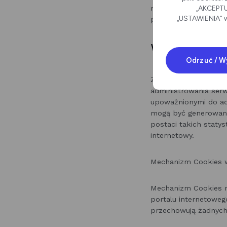
„AKCEPTUJ
możemy dokonać anali
„USTAWIENIA” w
przeglądarki stron W
Wykorzys
Odrzuć / W
Zebrane logi przecho
administrowania ser
upoważnionymi do adm
mogą być generowane
postaci takich statys
internetowy.
Mechanizm Cookies w
Mechanizm Cookies ni
portalu internetowego
przechowują żadnych