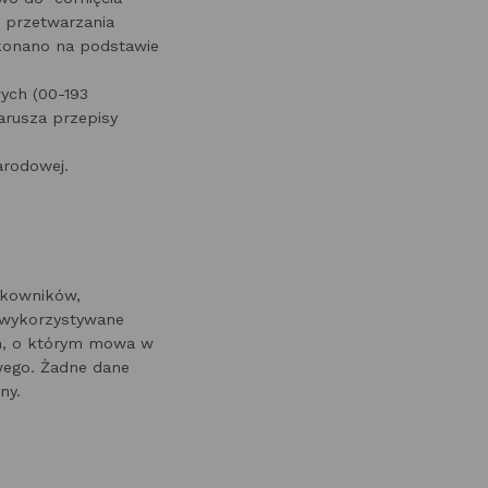
 przetwarzania
konano na podstawie
ych (00-193
narusza przepisy
arodowej.
tkowników,
 wykorzystywane
em, o którym mowa w
owego. Żadne dane
ny.