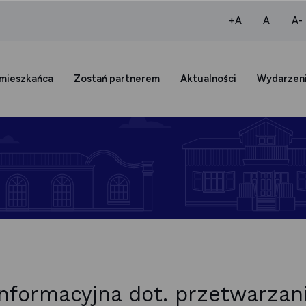
większa czcio
normaln
+A
A
A-
 mieszkańca
Zostań partnerem
Aktualności
Wydarzen
informacyjna dot. przetwarzan