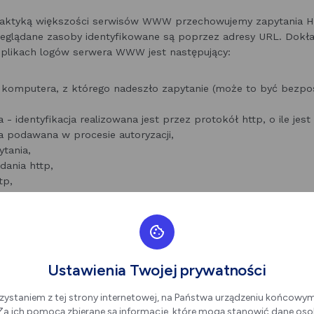
praktyką większości serwisów WWW przechowujemy zapytania H
zeglądane zasoby identyfikowane są poprzez adresy URL. Dokła
likach logów serwera WWW jest następujący:
P komputera, z którego nadeszło zapytanie (może to być bezp
a - identyfikacja realizowana jest przez protokół http, o ile jes
 podawana w procesie autoryzacji,
ytania,
dania http,
tp,
rzez serwer bajtów,
oprzednio odwiedzanej przez użytkownika (referer link) - w p
y Biura nastąpiło przez odnośnik,
glądarce użytkownika,
h, jakie nastąpiły przy realizacji transakcji HTTP.
Ustawienia Twojej prywatności
zone z konkretnymi osobami, przeglądającymi strony portalu in
zystaniem z tej strony internetowej, na Państwa urządzeniu końcowy
tórym mowa w punkcie
Newsletter
. Dla zapewnienia jak najwyżs
. Za ich pomocą zbierane są informacje, które mogą stanowić dane oso