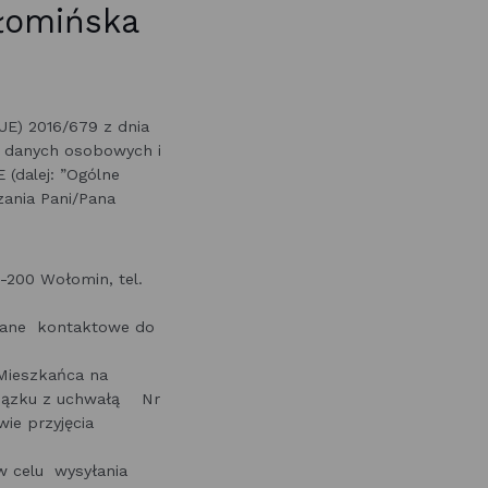
łomińska
UE) 2016/679 z dnia
m danych osobowych i
(dalej: ”Ogólne
ania Pani/Pana
-200 Wołomin, tel.
 Dane kontaktowe do
Mieszkańca na
 związku z uchwałą Nr
wie przyjęcia
w celu wysyłania