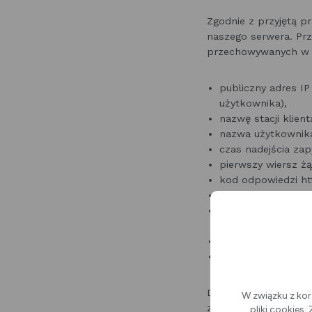
Zgodnie z przyjętą 
naszego serwera. Pr
przechowywanych w p
publiczny adres I
użytkownika),
nazwę stacji klient
nazwa użytkownika
czas nadejścia zap
pierwszy wiersz żą
kod odpowiedzi ht
liczbę wysłanych p
adres URL strony p
przejście do stron
informacje o prze
informacje o błędac
Dane te nie są kojar
W związku z kor
zastrzeżeniem, o k
pliki cookies