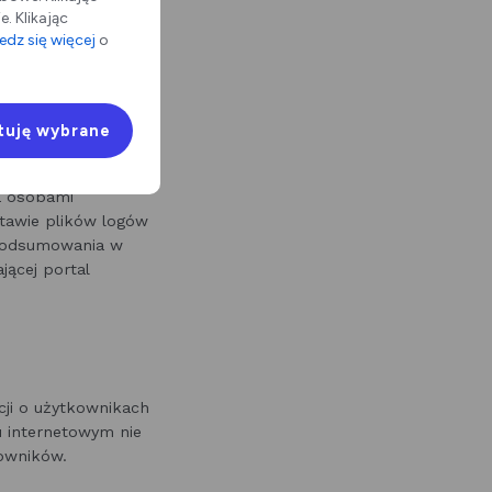
. Klikając
są najczęściej, jakie
dz się więcej
o
.
tuję wybrane
służący do
a osobami
stawie plików logów
 podsumowania w
jącej portal
cji o użytkownikach
lu internetowym nie
kowników.