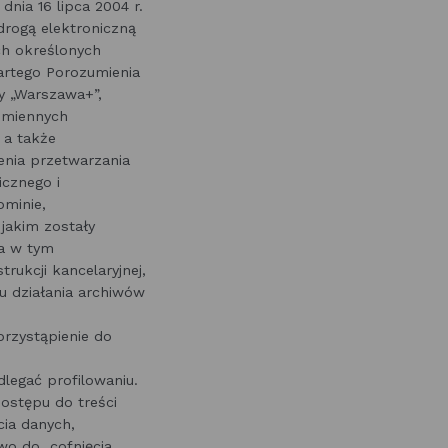
nia 16 lipca 2004 r.
 drogą elektroniczną
h określonych
artego Porozumienia
ty „Warszawa+”,
 imiennych
 a także
nia przetwarzania
cznego i
minie,
jakim zostały
wa w tym
rukcji kancelaryjnej,
su działania archiwów
przystąpienie do
egać profilowaniu.
ostępu do treści
cia danych,
awo do cofnięcia