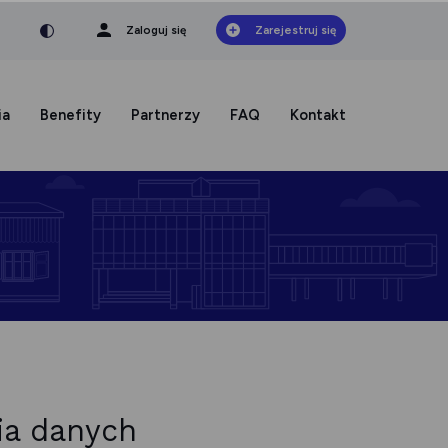
nka
a czcionka
mniejsza czcionka
Zaloguj się
Zarejestruj się
ia
Benefity
Partnerzy
FAQ
Kontakt
ia danych