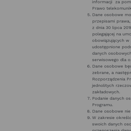
informacji za pomo
Prawo telekomunika
Dane osobowe mog
przepisami prawa,
z dnia 30 lipca 201
polegającej na um
obowiązujących w 
udostępnione pod
danych osobowych,
serwisowego dla 
Dane osobowe będą
zebrane, a następ
Rozporządzenia Pre
jednolitych rzeczo
zakładowych.
Podanie danych os
Programu.
Dane osobowe nie 
W zakresie określ
swoich danych osob
przenoszenia dany