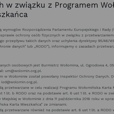
h w związku z Programem Wo
szkańca
ją wymogów Rozporządzenia Parlamentu Europejskiego i Rady (
w sprawie ochrony osób fizycznych w związku z przetwarzanie
 przepływu takich danych oraz uchylenia dyrektywy 95/46/WE 
hronie danych” lub „RODO”), informujemy o zasadach przetwarz
anych osobowych jest Burmistrz Wołomina, ul. Ogrodowa 4, 05
ail: um@wolomin.org.pl.
kim w Wołominie został powołany Inspektor Ochrony Danych.
: iod@wolomin.org.pl.
 przetwarzane w celu realizacji Programu Wołomińska Karta 
st 1 lit. b RODO oraz na podstawie art. 6 ust 1 lit. e RODO w
y Miejskiej w Wołominie z dnia 11 października 2018 roku w spra
ska Karta Mieszkańca” ze zmianami.
 przetwarzane również na podstawie art. 6 ust 1 lit. a RODO 