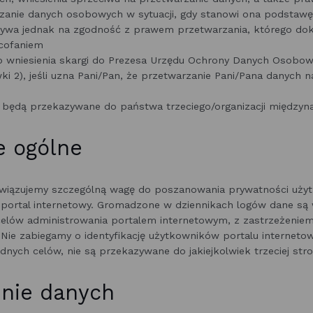
zanie danych osobowych w sytuacji, gdy stanowi ona podstawę
ływa jednak na zgodność z prawem przetwarzania, którego do
ycofaniem
 wniesienia skargi do Prezesa Urzędu Ochrony Danych Osobow
ki 2), jeśli uzna Pani/Pan, że przetwarzanie Pani/Pana danych 
będą przekazywane do państwa trzeciego/organizacji międzyn
e ogólne
ywiązujemy szczególną wagę do poszanowania prywatności uży
 portal internetowy. Gromadzone w dziennikach logów dane są
o celów administrowania portalem internetowym, z zastrzeżeni
 Nie zabiegamy o identyfikację użytkowników portalu internet
adnych celów, nie są przekazywane do jakiejkolwiek trzeciej stro
nie danych