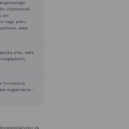
zalogowanego
iku Użytkownik
u po
ci tego pliku
systemu, data
języka php, data
rzeglądarki),
e formularzy
ata wygaśnięcia -
powiedzialności za