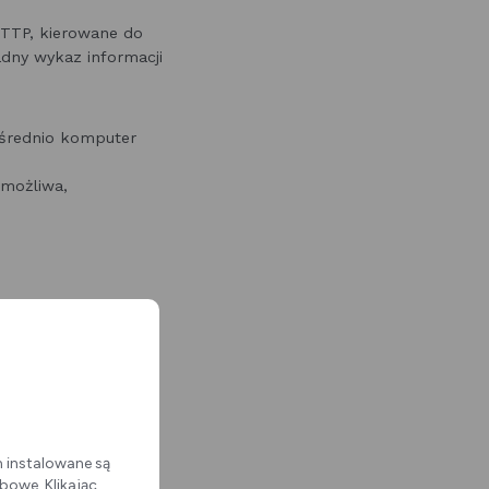
TTP, kierowane do
dny wykaz informacji
ośrednio komputer
t możliwa,
rzypadku, gdy
ternetowego, z
m instalowane są
zej jakości serwisu
bowe. Klikając