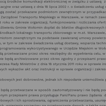
cą środków komunikacji elektronicznej w związku z ustawą z d
cyjne oraz ustawą z dnia 18 lipca 2002 r. o świadczeniu usług
ą zostać przekazane podmiotom zewnętrznym w przypadkac
 Zarządowi Transportu Miejskiego w Warszawie, w ramach zaw
8 roku w zakresie organizacji, funkcjonowania i rozliczania ofer
ożliwieniu Gminie Wołomin dopłat do biletów długookresowych
środkach lokalnego transportu zbiorowego w m.st. Warszawie,
miotom zewnętrznym na podstawie zawieranej umowy powierze
 w tym w zakresie świadczenia usług dostawy, wsparcia techni
oprogramowania wykorzystywanego w Urzędzie Miejskim w Woło
 przetwarzane przez okres niezbędny do wypełnienia celu, w 
nie będą archiwizowane przez okres zgodny z przepisami pra
zesa Rady Ministrów z dnia 18 stycznia 2011 roku w sprawie inst
wych wykazów akt oraz instrukcji w sprawie organizacji i zakre
obowych jest dobrowolne, jednak ich niepodanie uniemożliwia 
będą przetwarzane w sposób zautomatyzowany i nie będą podl
onym przepisami prawa przysługuje Pani/Panu prawo żądania d
owych i ich sprostowania, ograniczenia przetwarzania, usunię
ch, wniesienia sprzeciwu na przetwarzanie danych, a także pr