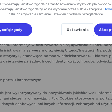
” wyrażają Państwo zgodę na zastosowanie wszystkich plików cookie
zy plików z logami w celu określenia, które strony odwiedzane 
yrażają Państwo zgodę tylko na wybrane przez siebie kategorie.
Dowie
WW są stosowane, czy struktura strony nie zawiera błędów, itp
celu ich używania i zmianie ustawień cookie w przeglądarce.
tywanie danych
ycofaj zgody
Ustawienia
Akcep
wywane są przez czas nieokreślony jako materiał pomocniczy, 
wisem. Informacje w nich zawarte nie są ujawniane nikomu poz
inistrowania serwerem oraz siecią Urzędu/Instytucji. Na pod
 statystyki, stanowiące pomoc w administrowaniu. Zbiorcze
tyk nie zawierają żadnych cech identyfikujących osoby, odwiedza
 portalu internetowym
e jest wykorzystywany do pozyskiwania jakichkolwiek informa
, ani śledzenia ich nawigacji. Pliki Cookies stosowane w porta
 danych osobowych, ani innych informacji, zebranych od użyt