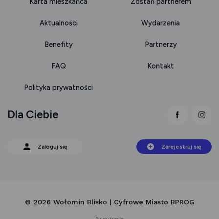
Karta mieszkańca
Zostań partnerem
Aktualności
Wydarzenia
Benefity
Partnerzy
FAQ
Kontakt
Polityka prywatności
Dla Ciebie
link otwie
lin
Zaloguj się
Zarejestruj się
© 2026 Wołomin Blisko | Cyfrowe Miasto BPROG