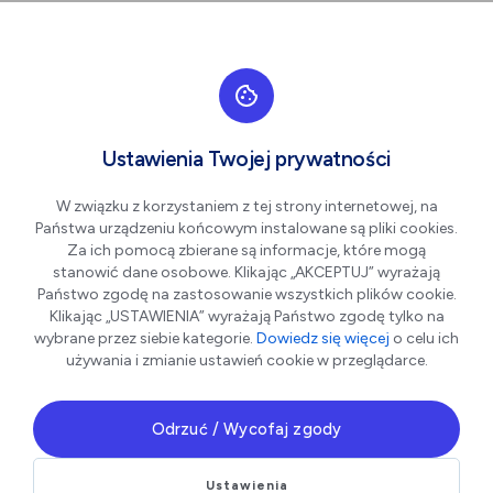
Przejdź do nawigacji strony
Przejdź do treści
Przejdź do stopki
większa czcionka
normalna czcionka
mniejsza czc
+A
A
A-
Men
Joga w parku
Sie
Ustawienia Twojej prywatności
08
W związku z korzystaniem z tej strony internetowej, na
Państwa urządzeniu końcowym instalowane są pliki cookies.
Za ich pomocą zbierane są informacje, które mogą
stanowić dane osobowe. Klikając „AKCEPTUJ” wyrażają
Państwo zgodę na zastosowanie wszystkich plików cookie.
Klikając „USTAWIENIA” wyrażają Państwo zgodę tylko na
wybrane przez siebie kategorie.
Dowiedz się więcej
o celu ich
używania i zmianie ustawień cookie w przeglądarce.
Odrzuć / Wycofaj zgody
bezpłatne zajęcia jogi w plenerze będą okazją do relaks
Ustawienia