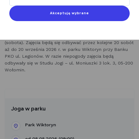
Joga w parku
to inicjatywa skierowana do wszystkich,
którzy chcą zadbać o swoje zdrowie fizyczne i psychiczne
Akceptuję wybrane
w otoczeniu natury. Regularne, bezpłatne zajęcia jogi w
plenerze będą okazją do relaksu, wyciszenia oraz integracji
mieszkańców, niezależnie od wieku czy poziomu
zaawansowania. Spotykamy się już 16 maja 2026 r.
(sobota). Zajęcia będą się odbywać przez kolejne 20 sobót
aż do 20 września 2026 r. w parku Wiktoryn przy Banku
PKO ul. Legionów. W razie niepogody zajęcia będą
odbywały się w Studiu Jogi – ul. Moniuszki 3 lok. 3, 05-200
Wołomin.
Joga w parku
Park Wiktoryn
od 08.08.2026 (09:00)