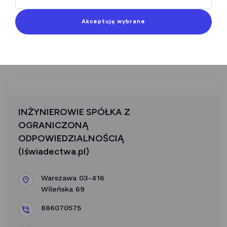
Iświadectwa - firma specjalizująca się w sporządzaniu
świadectw energetycznych dla nieruchomości na terenie
Akceptuję wybrane
całej Polski. Usługi realizowane są online. Świadectwo
można zamówić telefonicznie, mailowo lub poprzez
formularz na stronie.
INŻYNIEROWIE SPÓŁKA Z
OGRANICZONĄ
ODPOWIEDZIALNOŚCIĄ
(Iświadectwa.pl)
Warszawa 03-416
Wileńska 69
886070575