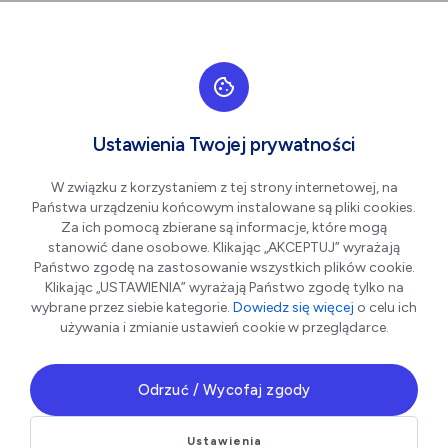
Przejdź do nawigacji strony
Przejdź do treści
Przejdź do stopki
większa czcionka
normalna czcionka
mniejsza czc
+A
A
A-
Men
INŻYNIEROWIE SPÓŁKA Z
Ustawienia Twojej prywatności
OGRANICZONĄ
ODPOWIEDZIALNOŚCIĄ
W związku z korzystaniem z tej strony internetowej, na
Państwa urządzeniu końcowym instalowane są pliki cookies.
(Iświadectwa.pl)
Za ich pomocą zbierane są informacje, które mogą
stanowić dane osobowe. Klikając „AKCEPTUJ” wyrażają
Państwo zgodę na zastosowanie wszystkich plików cookie.
Klikając „USTAWIENIA” wyrażają Państwo zgodę tylko na
wybrane przez siebie kategorie.
Dowiedz się więcej
o celu ich
używania i zmianie ustawień cookie w przeglądarce.
Odrzuć / Wycofaj zgody
Ustawienia