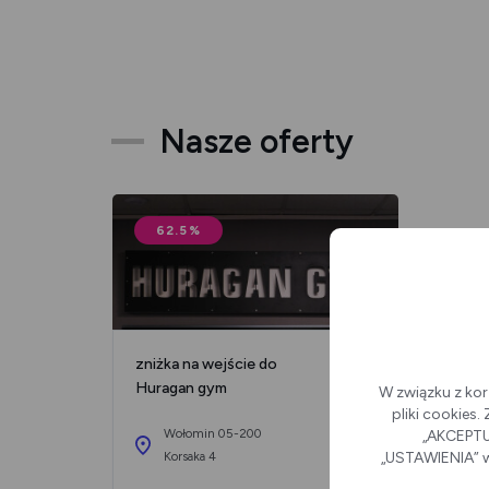
Nasze oferty
62.5%
zniżka na wejście do
Huragan gym
W związku z kor
pliki cookies
Wołomin 05-200
„AKCEPTUJ
Korsaka 4
„USTAWIENIA” w