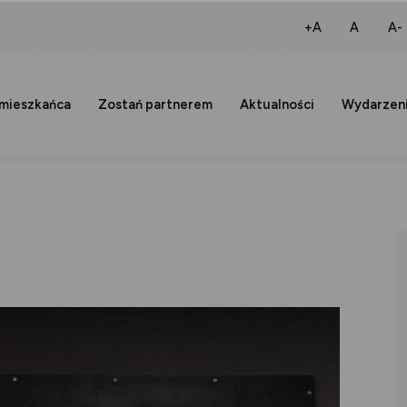
większa czcio
normaln
+A
A
A-
 mieszkańca
Zostań partnerem
Aktualności
Wydarzen