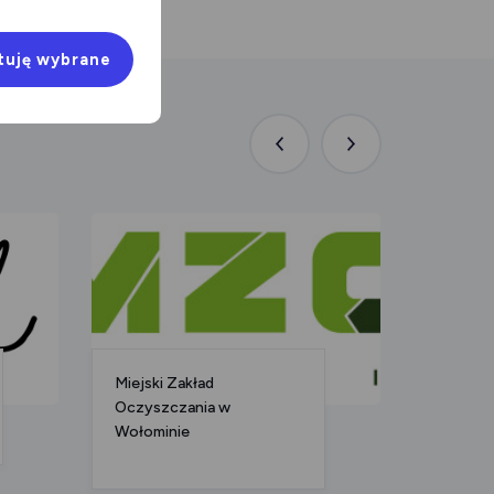
tuję wybrane
Poprzednia
Następna
aktualność
aktualność
Miejski Zakład
Gastro
Oczyszczania w
Wołominie