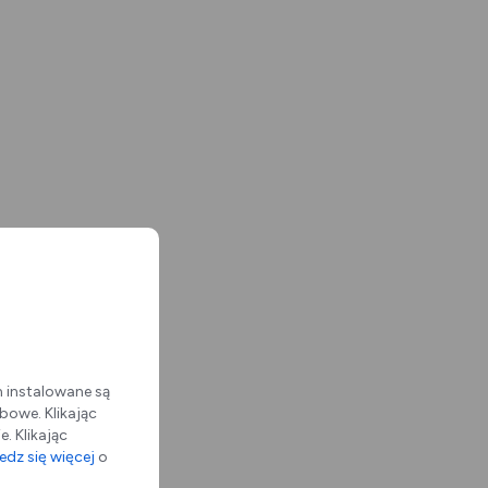
m instalowane są
bowe. Klikając
. Klikając
dz się więcej
o