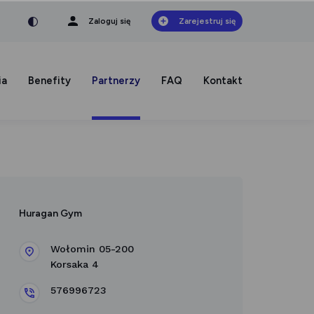
nka
a czcionka
mniejsza czcionka
Zaloguj się
Zarejestruj się
ia
Benefity
Partnerzy
FAQ
Kontakt
Huragan Gym
Wołomin 05-200
Korsaka 4
576996723