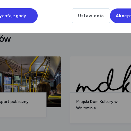
ycofaj zgody
Ustawienia
Akcep
rów
sport publiczny
Miejski Dom Kultury w
Wołominie