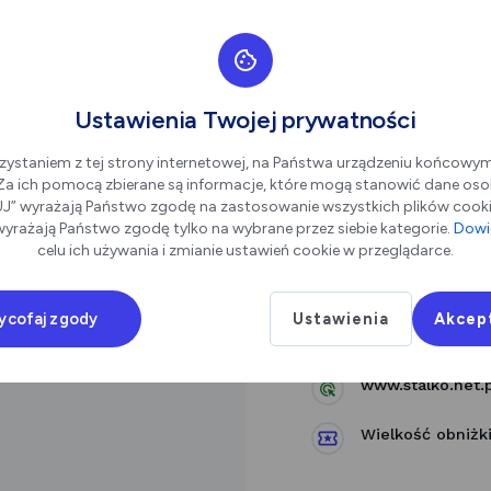
Ustawienia Twojej prywatności
zystaniem z tej strony internetowej, na Państwa urządzeniu końcowy
STALKO
. Za ich pomocą zbierane są informacje, które mogą stanowić dane oso
” wyrażają Państwo zgodę na zastosowanie wszystkich plików cookie
yrażają Państwo zgodę tylko na wybrane przez siebie kategorie.
Dowie
Poniatowskiego 
celu ich używania i zmianie ustawień cookie w przeglądarce.
223796593
ycofaj zgody
Ustawienia
Akcep
autobusy@grupas
www.stalko.net.p
Wielkość obniżki: