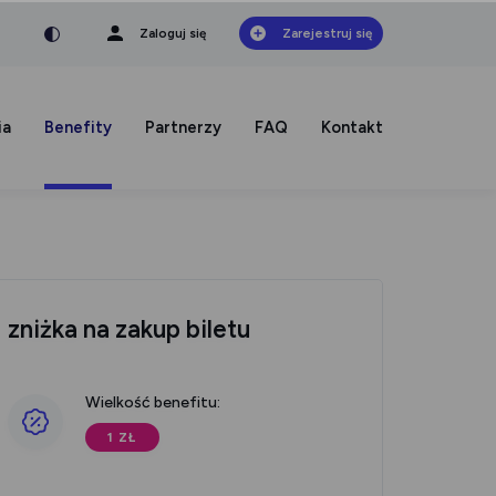
nka
a czcionka
mniejsza czcionka
Zaloguj się
Zarejestruj się
ia
Benefity
Partnerzy
FAQ
Kontakt
zniżka na zakup biletu
Wielkość benefitu:
1 ZŁ