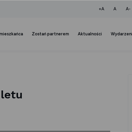
większa czcio
normaln
+A
A
A-
 mieszkańca
Zostań partnerem
Aktualności
Wydarzen
iletu