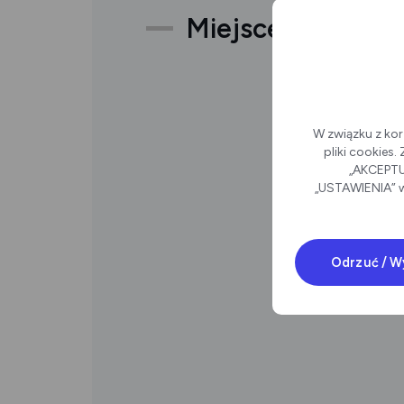
Miejsce
W związku z kor
pliki cookies
„AKCEPTUJ
„USTAWIENIA” w
Odrzuć / W