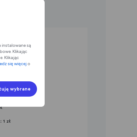
m instalowane są
bowe. Klikając
. Klikając
dz się więcej
o
65, 05-200 Zielonka
tuję wybrane
talko.pl
l
 1 zł