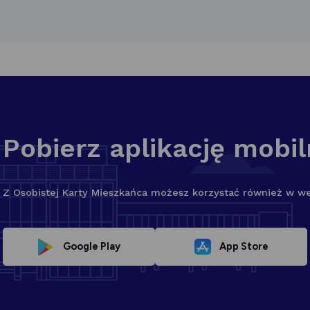
Pobierz aplikację mobi
Z Osobistej Karty Mieszkańca możesz korzystać również w wers
Link
Link
Google Play
App Store
otwiera
otwiera