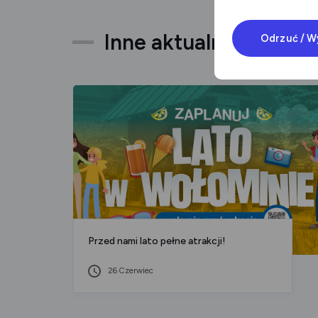
Inne aktualności
Odrzuć / W
Przed nami lato pełne atrakcji!
26 Czerwiec