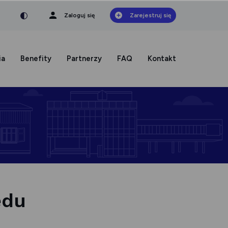
nka
a czcionka
mniejsza czcionka
Zaloguj się
Zarejestruj się
ia
Benefity
Partnerzy
FAQ
Kontakt
ędu