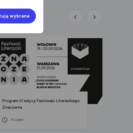
tuję wybrane
Poprzednia
Następna
aktualność
aktualność
Program VI edycji Festiwalu Literackiego
Trasa 3
Znaczenia
Warszaw
31 Lipiec
31 L