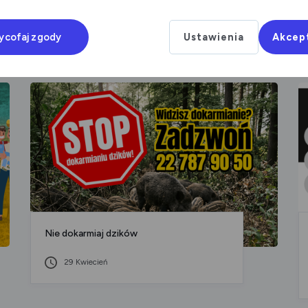
ycofaj zgody
Ustawienia
Akcep
Nie dokarmiaj dzików
29 Kwiecień