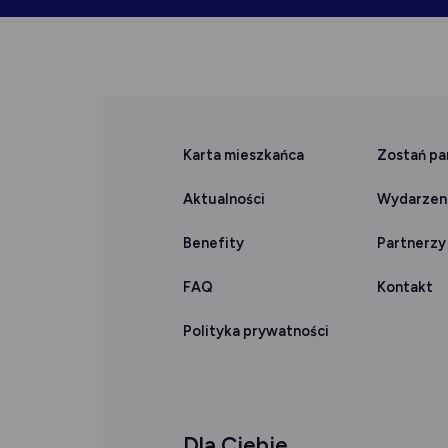
się
się
w
w
nowej
nowej
Karta mieszkańca
Zostań p
karcie
karcie
Aktualności
Wydarzen
Benefity
Partnerzy
FAQ
Kontakt
Polityka prywatności
Dla Ciebie