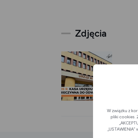
Zdjęcia
W związku z kor
pliki cookies
„AKCEPTUJ
„USTAWIENIA” w