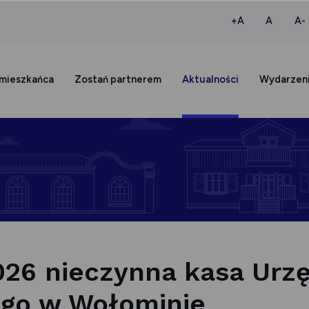
większa czcio
normaln
+A
A
A-
 mieszkańca
Zostań partnerem
Aktualności
Wydarzen
026 nieczynna kasa Urz
ego w Wołominie