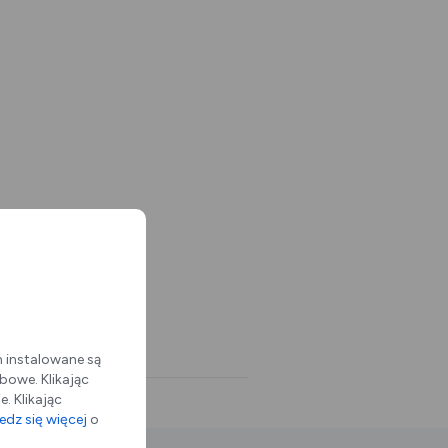
m instalowane są
bowe. Klikając
. Klikając
dz się więcej
o