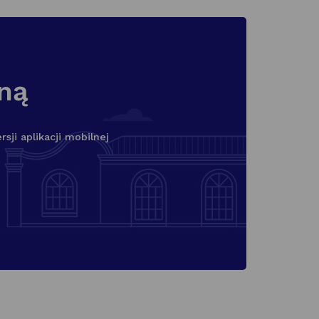
lną
ji aplikacji mobilnej