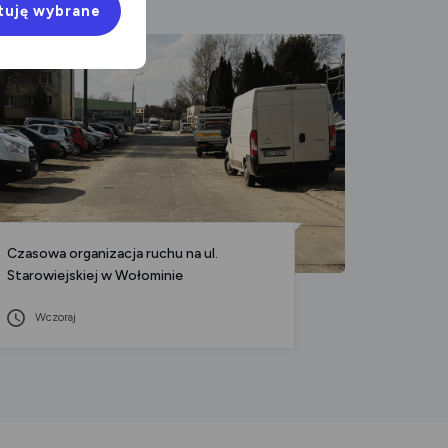
aktualność
aktualność
tuję wybrane
Czasowa organizacja ruchu na ul.
Program
Starowiejskiej w Wołominie
Znaczen
Wczoraj
31 L