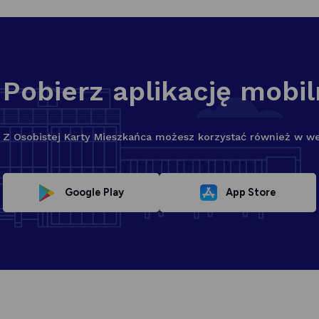
Pobierz aplikację mobi
Z Osobistej Karty Mieszkańca możesz korzystać również w wers
Link
Link
Google Play
App Store
otwiera
otwiera
się
się
w
w