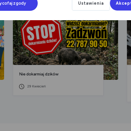
ycofaj zgody
Ustawienia
Akcep
Nie dokarmiaj dzików
29 Kwiecień