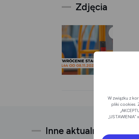
Zdjęcia
W związku z kor
pliki cookies
„AKCEPTUJ
„USTAWIENIA” w
Inne aktualności