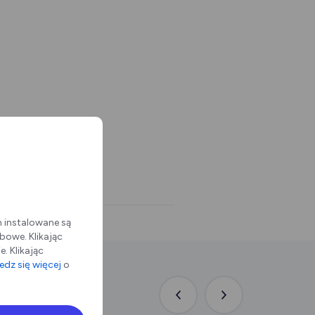
m instalowane są
bowe. Klikając
. Klikając
dz się więcej
o
Poprzednia
Następna