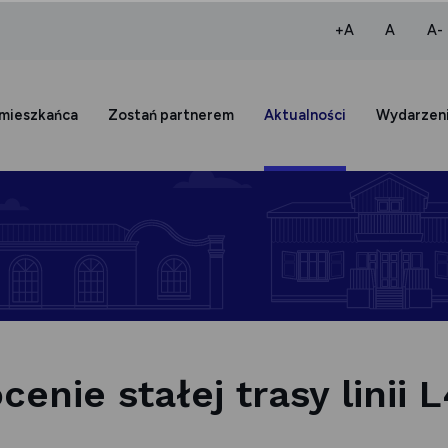
większa czcio
normaln
+A
A
A-
 mieszkańca
Zostań partnerem
Aktualności
Wydarzen
enie stałej trasy linii 