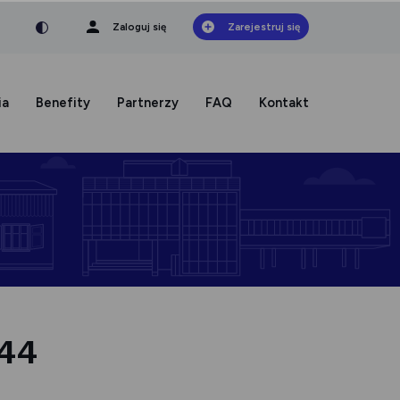
nka
a czcionka
mniejsza czcionka
Zaloguj się
Zarejestruj się
ia
Benefity
Partnerzy
FAQ
Kontakt
L44